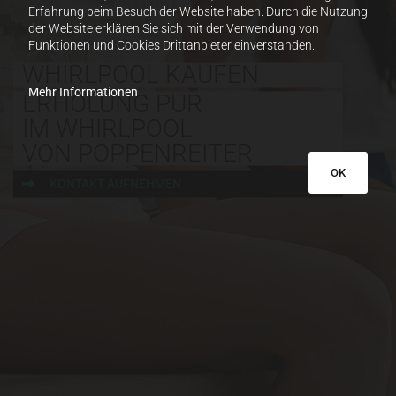
Erfahrung beim Besuch der Website haben. Durch die Nutzung
der Website erklären Sie sich mit der Verwendung von
Funktionen und Cookies Drittanbieter einverstanden.
WHIRLPOOL KAUFEN
Mehr Informationen
ERHOLUNG PUR
IM WHIRLPOOL
VON POPPENREITER
OK
KONTAKT AUFNEHMEN